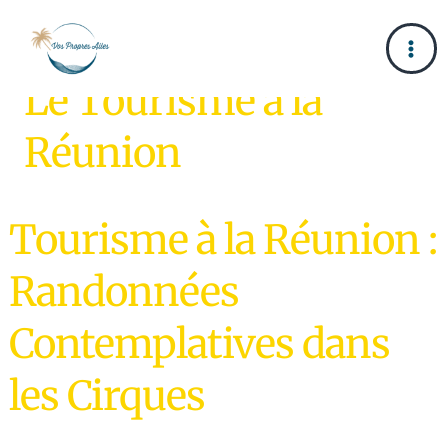
ALLER
Le Slow Tourisme
AU
Le Tourisme à la
CONTENU
Réunion
Tourisme à la Réunion :
Randonnées
Contemplatives dans
les Cirques