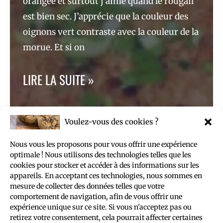
orangée et surtout j’aime quand le rougail
est bien sec. J’apprécie que la couleur des
oignons vert contraste avec la couleur de la
morue. Et si on
ROUGAIL
LIRE LA SUITE »
LA
MORUE
Voulez-vous des cookies ?
POLITIQUE DE CONFIDENTIALITÉ
Nous vous les proposons pour vous offrir une expérience
optimale ! Nous utilisons des technologies telles que les
POLITIQUE DE COOKIES (UE)
cookies pour stocker et accéder à des informations sur les
MENTIONS LÉGALES
appareils. En acceptant ces technologies, nous sommes en
VOYAGE COMBINÉ
mesure de collecter des données telles que votre
comportement de navigation, afin de vous offrir une
expérience unique sur ce site. Si vous n'acceptez pas ou
retirez votre consentement, cela pourrait affecter certaines