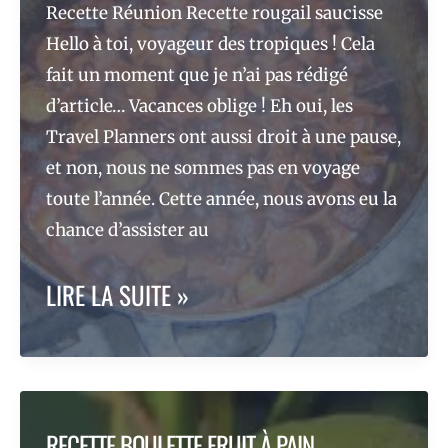
Recette Réunion Recette rougail saucisse
Hello à toi, voyageur des tropiques ! Cela
fait un moment que je n’ai pas rédigé
d’article… Vacances oblige ! Eh oui, les
Travel Planners ont aussi droit à une pause,
et non, nous ne sommes pas en voyage
toute l’année. Cette année, nous avons eu la
chance d’assister au
LE
LIRE LA SUITE »
ROUGAIL
SAUCISSE
RECETTE BOULETTE FRUIT À PAIN