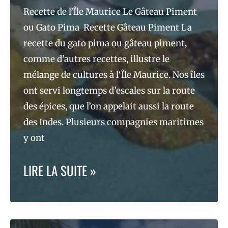
Recette de l’Île Maurice Le Gâteau Piment
DÉCOUVERTE
ou Gato Pima Recette Gâteau Piment La
DU
recette du gato pima ou gâteau piment,
comme d’autres recettes, illustre le
BOUILLON
mélange de cultures à l‘Île Maurice. Nos îles
LARSON
ont servi longtemps d’escales sur la route
des épices, que l’on appelait aussi la route
des Indes. Plusieurs compagnies maritimes
y ont
RECETTE
LIRE LA SUITE »
ÎLE
MAURICE,