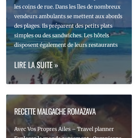
CHICKEN,
les coins de rue. Dans les îles de nombreux
vendeurs ambulants se mettent aux abords
IMPORTÉ
des plages. Ils préparent des petits plats
DE
simples ou des sandwiches. Les hôtels
disposent également de leurs restaurants
NEW
TABLE
LIRE LA SUITE »
DELHI
D’HÔTE
!
DU
MONDE
RECETTE MALGACHE ROMAZAVA
:
Avec Vos Propres Ailes – Travel planner
QUAND