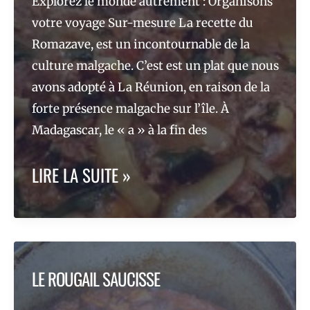
Explorez le monde autrement : Organisons
LES
votre voyage Sur-mesure La recette du
Romazave, est un incontournable de la
RECOMMANDATIONS
culture malgache. C’est est un plat que nous
LOCALES
avons adopté à La Réunion, en raison de la
forte présence malgache sur l’île. À
DEVIENNENT
Madagascar, le « a » à la fin des
NOTRE
RECETTE
LIRE LA SUITE »
GUIDE
MALGACHE
CULINAIRE
ROMAZAVA
À
LE ROUGAIL SAUCISSE
L’ÉTRANGER