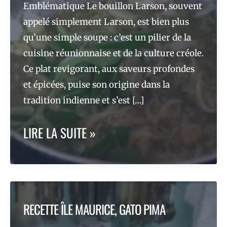
Emblématique Le bouillon Larson, souvent
appelé simplement Larson, est bien plus
qu’une simple soupe : c’est un pilier de la
cuisine réunionnaise et de la culture créole.
Ce plat revigorant, aux saveurs profondes
et épicées, puise son origine dans la
tradition indienne et s’est […]
DU
LIRE LA SUITE »
TEMPLE
À
LA
RECETTE ÎLE MAURICE, GATO PIMA
CUISINE,