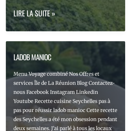
RECETTE
LIRE LA SUITE »
GRATIN
DE
CHOUCHOU
LADOB MANIOC
LA
Menu Voyage combiné Nos Offres et
RÉUNION
services Île de La Réunion Blog Contactez-
nous Facebook Instagram Linkedin
Youtube Recette cuisine Seychelles pas à
pas pour réussir ladob manioc Cette recette
des Seychelles a été mon obsession pendant
deux semaines. J’ai parlé à tous les locaux